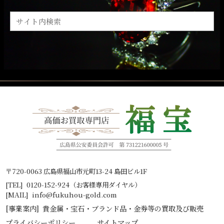
〒720-0063 広島県福山市元町13-24 島田ビル1F
[TEL]
0120-152-924（お客様専用ダイヤル）
[MAIL]
info@fukuhou-gold.com
[事業案内]
貴
金
属・
宝石
・
ブランド
品・
金
券等の
買取
及び販売
プライバシーポリシー
サイトマップ