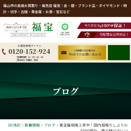
福山市の高価お買取り・販売店 福宝｜金・銀・ブランド品・ダイヤモンド・時
計・切手・古銭・貴金属・お酒・宝石など
お客様専用ダイヤル
0120-152-924
24時間365日受付中
Webでのお問い合わせ
【営業時間】10：00～18：00
【定休日】日曜日・祝日
ブログ
HOME
>
新着情報
>
ブログ
>
貴金属相場上昇中！国内相場久しぶりの
5000円台、売り時です(^^)