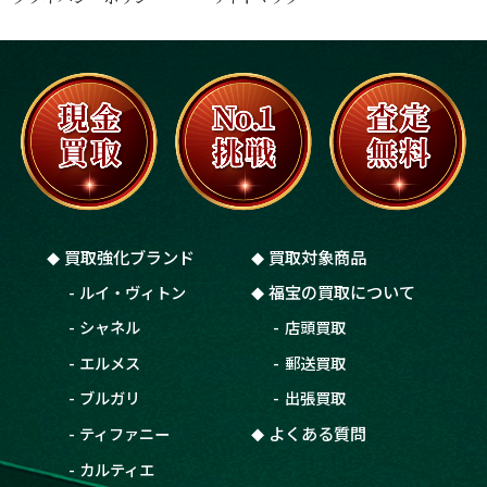
買取強化ブランド
買取
対象商品
福宝の
買取
について
ルイ・ヴィトン
シャネル
店頭
買取
エルメス
郵送
買取
ブルガリ
出張
買取
よくある質問
ティファニー
カルティエ