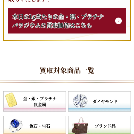
本日の1g当たりの
金
・
銀
・
プラチナ
パラジウムの
買取
価格はこちら
買取
対象商品一覧
金・銀・プラチナ
ダイヤモンド
貴金属
色石・
宝石
ブランド
品