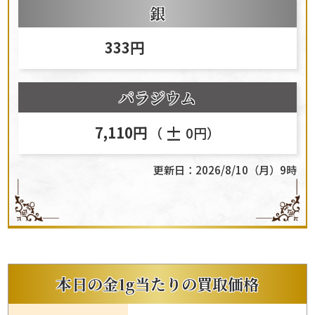
銀
333円
パラジウム
±
7,110円
（
0円）
更新日：2026/8/10（月）9時
本日の
金
1g当たりの
買取
価格