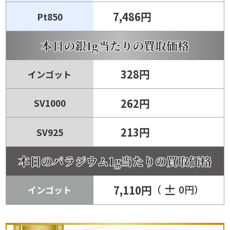
7,486円
Pt850
本日の
銀
1g当たりの
買取
価格
328円
インゴット
262円
SV1000
213円
SV925
本日のパラジウム1g当たりの
買取
価格
±
7,110円
（
0円）
インゴット