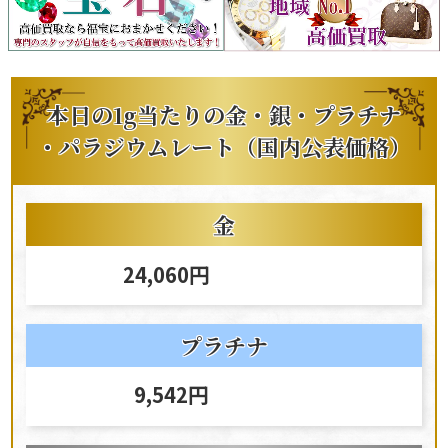
本日の1g当たりの
金
・
銀
・
プラチナ
・パラジウムレート（国内公表価格）
金
24,060円
プラチナ
9,542円