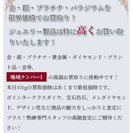
金
・
銀
・
プラチナ
・パラジウムを
限界価格でお
買取
り！
高く
ジュエリー製品は特に
お買い取
りいたします！
金
・
銀
・
プラチナ
・貴
金
属・
ダイヤモンド
・
ブラン
ド
品・
金
券、
地域ナンバー1
の高価お
買取
りに挑戦中です！
本日の1gの
買取
価格はあくまで最低価格です。
ポインタークラスダイヤ、
宝石
色石、メレ
ダイヤモン
ド
、デザイン性など商品の魅力をしっかりと査定に
プラス！熟練専門スタッフの高額査定にご期待くだ
さい！