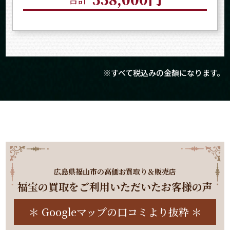
※すべて税込みの
金
額になります。
広島
県
福山
市の高価お
買取
り＆販売店
福宝の
買取
をご利用いただいたお客様の声
＊ Googleマップの口コミより抜粋 ＊