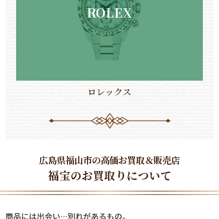
ROLEX
ロレックス
広島
県
福山
市の高価お
買取
＆販売店
福宝のお
買取
りについて
商品には出会い…別れがあるもの。