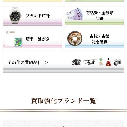
商品券・金券類
ブランド
時計
印紙
古銭・古幣
切手・はがき
記念硬貨
その他の
買取
品目
買取強化ブランド一覧