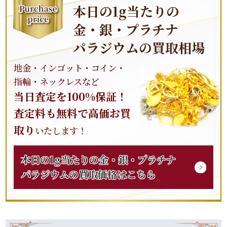
本日の1g当たりの
金
・
銀
・
プラチナ
パラジウムの
買取
相場
地
金
・インゴット・コイン・
指輪・ネックレスなど
当日査定を100%保証！
査定料も無料で高価お
買
取
り
いたします！
本日の1g当たりの
金
・
銀
・
プラチナ
パラジウムの
買取
価格はこちら