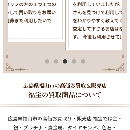
を利用していましたが、近場で評価の高い福宝
さんを見つけて利用してみました(^^) 査定内容
をわかりやすく教えてくださり、石もきちんと
査定して下さるお店はなかなかないと思いま
す。 今後も利用させて頂きたいと思います。
広島
県
福山
市の高価お
買取
＆販売店
福宝の
買取
商品について
広島
県
福山
市の高価お
買取
り・販売店 福宝では
金
・
銀
・
プラチナ
・貴
金
属、
ダイヤモンド
、色石・