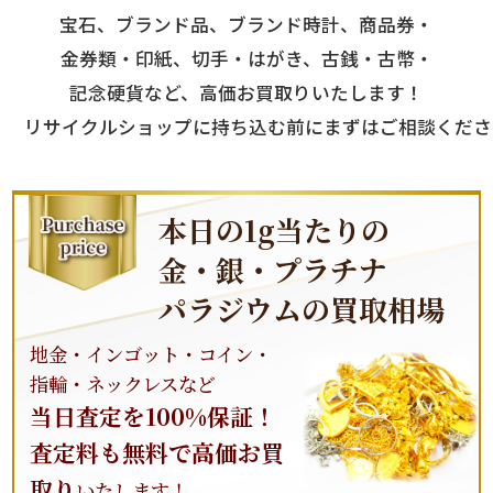
宝石
、
ブランド
品、
ブランド
時計、商品券・
金
券類・印紙、切手・はがき、古銭・古幣・
記念硬貨など、高価お
買取
りいたします！
リサイクルショップに持ち込む前にまずはご相談くださ
本日の1g当たりの
金
・
銀
・
プラチナ
パラジウムの
買取
相場
地
金
・インゴット・コイン・
指輪・ネックレスなど
当日査定を100%保証！
査定料も無料で高価お
買
取
り
いたします！