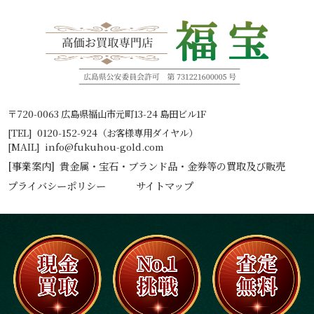
〒720-0063 広島県福山市元町13-24 島田ビル1F
[TEL]
0120-152-924（お客様専用ダイヤル）
[MAIL]
info@fukuhou-gold.com
[事業案内]
貴
金
属・
宝石
・
ブランド
品・
金
券等の
買取
及び販売
プライバシーポリシー
サイトマップ