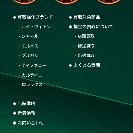
買取強化ブランド
買取
対象商品
福宝の
買取
について
ルイ・ヴィトン
シャネル
店頭
買取
エルメス
郵送
買取
ブルガリ
出張
買取
よくある質問
ティファニー
カルティエ
ロレックス
店舗案内
新着情報
お問い合わせ