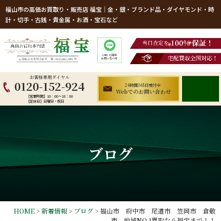
福山市の高価お買取り・販売店 福宝｜金・銀・ブランド品・ダイヤモンド・時
計・切手・古銭・貴金属・お酒・宝石など
お客様専用ダイヤル
0120-152-924
24時間365日受付中
Webでのお問い合わせ
【営業時間】10：00～18：00
【定休日】日曜日・祝日
ブログ
HOME
>
新着情報
>
ブログ
>
福山市 府中市 尾道市 笠岡市 倉敷
市 地域NO.1買取なら福宝まで！！