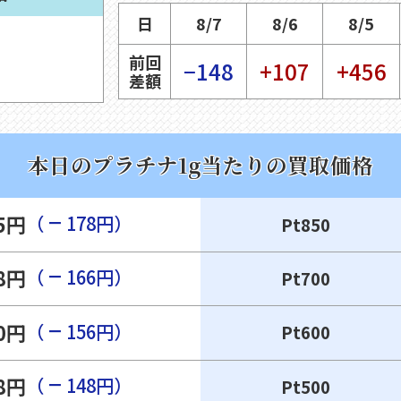
日
8/7
8/6
8/5
前回
−148
+107
+456
差額
本日のプラチナ1g当たりの買取価格
−
75円
（
178円）
Pt850
−
18円
（
166円）
Pt700
−
50円
（
156円）
Pt600
−
28円
（
148円）
Pt500