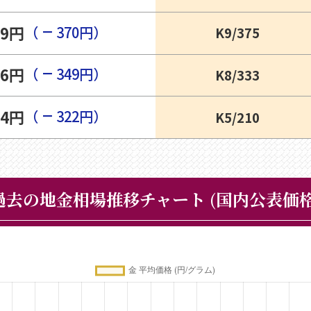
−
69円
（
370円）
K9/375
−
56円
（
349円）
K8/333
−
64円
（
322円）
K5/210
過去の地金相場推移チャート
(国内公表価格