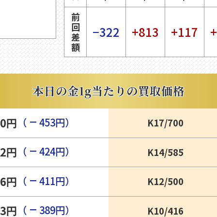
前
回
−322
+813
+117
+
差
額
本日の
金
1g当たりの
買取
価格
−
90円
（
453円）
K17/700
−
82円
（
424円）
K14/585
−
56円
（
411円）
K12/500
−
43円
（
389円）
K10/416