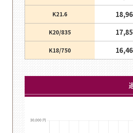
18,9
K21.6
17,8
K20/835
16,4
K18/750