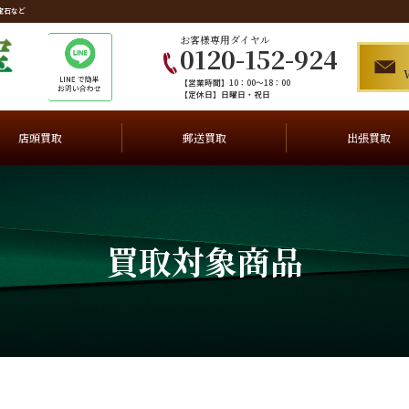
宝石など
お客様専用ダイヤル
0120-152-924
【営業時間】10：00～18：00
【定休日】日曜日・祝日
店頭
買取
郵送
買取
出張
買取
買取対象商品